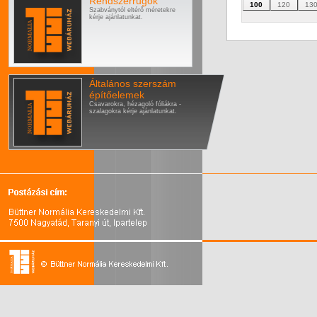
Rendszerrugók
100
120
13
Szabványtól eltérő méretekre
kérje ajánlatunkat.
Általános szerszám
építőelemek
Csavarokra, hézagoló fóliákra -
szalagokra kérje ajánlatunkat.