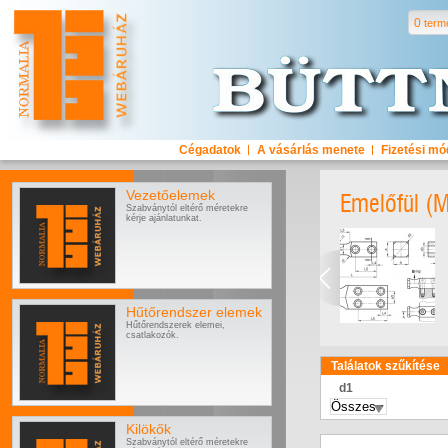
0
term
Cégadatok
A vásárlás menete
Fizetési m
Vezetőelemek
Emelőfül 
Szabványtól eltérő méretekre
kérje ajánlatunkat.
Hűtőrendszer elemek
Hűtőrendszerek elemei,
csatlakozók.
Találatok szűkítése
d1
Kilökők
Szabványtól eltérő méretekre