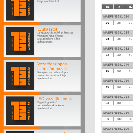
kérje ajánlatunkat.
d1
a
d2
MAEFSN1591-020
20
25
30
Lyukasztók
MAEFSN1591-025
Szabványtól eltérő méretekre,
valamint más típusú
25
35
40
lyukasztókra kérje
ajánlatunkat.
MAEFSN1591-032
32
40
50
Vezetőoszlopos
MAEFSN1591-040
szerszámházak
40
50
60
Komplett vezetőoszlopos
szerszámházakra kérje
ajánlatunkat.
MAEFSN1591-050
50
60
70
MAEFSN1591-063
ISO vezetőelemek
Egyedi gyártású
63
80
90
vezetőelemekre kérje
ajánlatunkat.
MAEFSN1591-080
80
100
11
MAEFSN1591-100