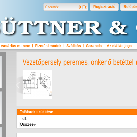
0 Ft
Regisztráció
Belépé
0
termék
 vásárlás menete
Fizetési módok
Szállítás
Garancia
Az elállás joga
Vezetőpersely peremes, önkenő betéttel
Találatok szűkítése
d1