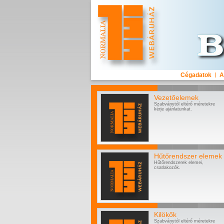
Cégadatok
A
Vezetőelemek
Szabványtól eltérő méretekre
kérje ajánlatunkat.
Hűtőrendszer elemek
Hűtőrendszerek elemei,
csatlakozók.
Kilökők
Szabványtól eltérő méretekre