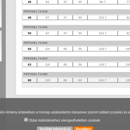
40
82
37
45
89.7
77
FIFP2081.74-048
48
97
47
50
103.7
91
FIFP2081.74-050
50
97
47
50
103.7
91
FIFP2081.74-060
60
116
60
56
118.7
10
FIFP2081.74-063
63
116
60
56
118.7
10
FIFP2081.74-080
80
120
66
60
141.7
12
lói élmény érdekében a honlap adatvédelmi irányelvei szerint sütiket (cookie) és
Oldal működéséhez elengedhetetlen cookiek
További információ
Rendben