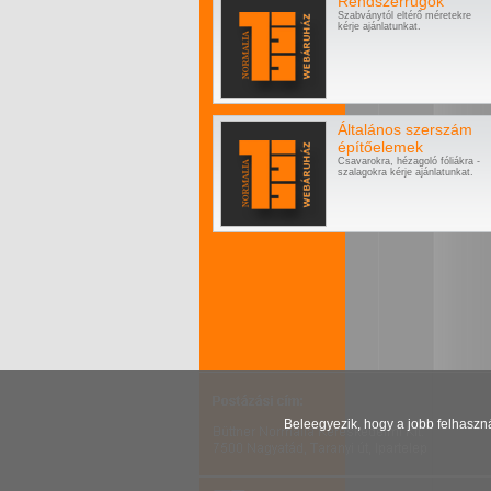
Rendszerrugók
Szabványtól eltérő méretekre
kérje ajánlatunkat.
Általános szerszám
építőelemek
Csavarokra, hézagoló fóliákra -
szalagokra kérje ajánlatunkat.
Beleegyezik, hogy a jobb felhaszná