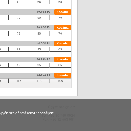
63
66
58
40.068 Ft
Kosárba
77
80
70
40.068 Ft
Kosárba
77
80
70
54.546 Ft
Kosárba
6
92
95
85
54.546 Ft
Kosárba
6
92
95
85
82.902 Ft
Kosárba
9
115
118
105
 egyéb szolgáltatásokat használjon?