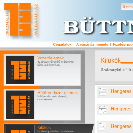
0
term
Cégadatok
A vásárlás menete
Fizetési m
Vezetőelemek
Kilökők
Szabványtól eltérő méretekre
kérje ajánlatunkat.
Szabványtól eltérő 
Hengeres f
Hűtőrendszer elemek
Hűtőrendszerek elemei,
csatlakozók.
Hengeres fe
Hengeres fe
Kilökők
Szabványtól eltérő méretekre