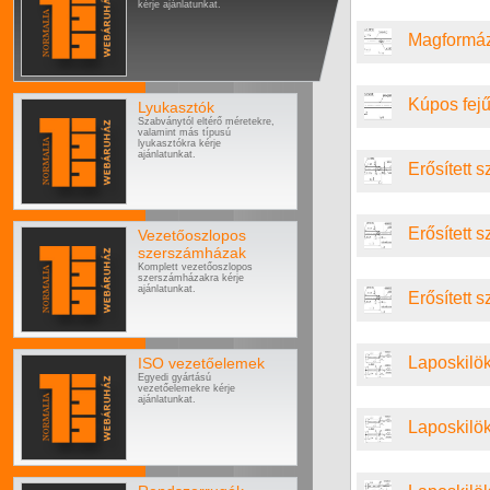
kérje ajánlatunkat.
Magformáz
Kúpos fejű
Lyukasztók
Szabványtól eltérő méretekre,
valamint más típusú
lyukasztókra kérje
ajánlatunkat.
Erősített s
Erősített s
Vezetőoszlopos
szerszámházak
Komplett vezetőoszlopos
szerszámházakra kérje
ajánlatunkat.
Erősített s
Laposkilök
ISO vezetőelemek
Egyedi gyártású
vezetőelemekre kérje
ajánlatunkat.
Laposkilök