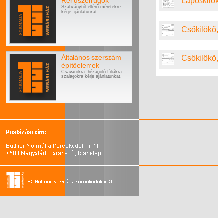
Rendszerrugók
Laposkilökő
Szabványtól eltérő méretekre
kérje ajánlatunkat.
Csőkilökő,
Általános szerszám
Csőkilökő, 
építőelemek
Csavarokra, hézagoló fóliákra -
szalagokra kérje ajánlatunkat.