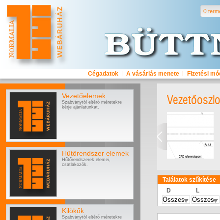
0
term
Cégadatok
A vásárlás menete
Fizetési m
Vezetőelemek
Vezetőoszl
Szabványtól eltérő méretekre
kérje ajánlatunkat.
Hűtőrendszer elemek
Hűtőrendszerek elemei,
csatlakozók.
Találatok szűkítése
D
L
Kilökők
Szabványtól eltérő méretekre