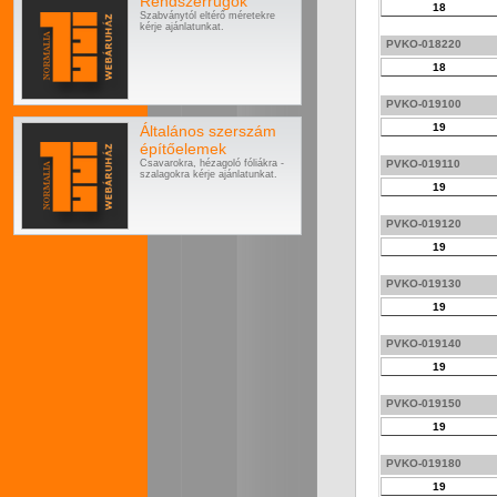
Rendszerrugók
18
Szabványtól eltérő méretekre
kérje ajánlatunkat.
PVKO-018220
18
PVKO-019100
19
Általános szerszám
építőelemek
Csavarokra, hézagoló fóliákra -
PVKO-019110
szalagokra kérje ajánlatunkat.
19
PVKO-019120
19
PVKO-019130
19
PVKO-019140
19
PVKO-019150
19
PVKO-019180
19