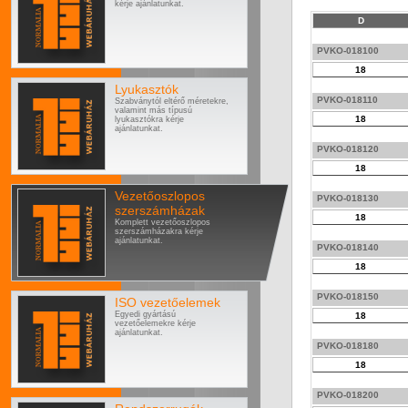
kérje ajánlatunkat.
D
PVKO-018100
18
Lyukasztók
PVKO-018110
Szabványtól eltérő méretekre,
valamint más típusú
18
lyukasztókra kérje
ajánlatunkat.
PVKO-018120
18
Vezetőoszlopos
PVKO-018130
szerszámházak
18
Komplett vezetőoszlopos
szerszámházakra kérje
ajánlatunkat.
PVKO-018140
18
PVKO-018150
ISO vezetőelemek
Egyedi gyártású
18
vezetőelemekre kérje
ajánlatunkat.
PVKO-018180
18
PVKO-018200