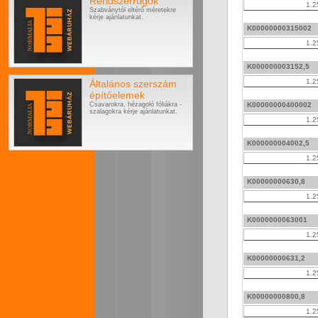
Rendszerrugók
1.2
Szabványtól eltérő méretekre
kérje ajánlatunkat.
K00000000315002
1.2
K000000003152,5
1.2
Általános szerszám
építőelemek
Csavarokra, hézagoló fóliákra -
K00000000400002
szalagokra kérje ajánlatunkat.
1.2
K000000004002,5
1.2
K00000000630,8
1.2
K0000000063001
1.2
K00000000631,2
1.2
K00000000800,8
1.2