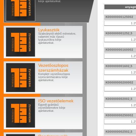
kérje ajánlatunkat.
anyagm
K00000000125002
1.2
Lyukasztók
K000000001252,5
Szabványtól eltérő méretekre,
valamint más típusú
1.2
lyukasztókra kérje
ajánlatunkat.
K00000000160002
1.2
Vezetőoszlopos
K000000001602,5
szerszámházak
1.2
Komplett vezetőoszlopos
szerszámházakra kérje
ajánlatunkat.
K00000000200002
1.2
K000000002002,5
ISO vezetőelemek
Egyedi gyártású
1.2
vezetőelemekre kérje
ajánlatunkat.
K00000000250002
1.2
K000000002502,5