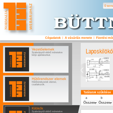
0
term
Cégadatok
A vásárlás menete
Fizetési m
Vezetőelemek
Laposkilökő
Szabványtól eltérő méretekre
kérje ajánlatunkat.
Hűtőrendszer elemek
Hűtőrendszerek elemei,
csatlakozók.
Találatok szűkítése
a
b
Kilökők
Szabványtól eltérő méretekre