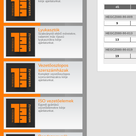
kérje ajánlatunkat.
d1
HEGCZ080-90-009
9
Lyukasztók
HEGCZ080-90-013
Szabványtól eltérő méretekre,
valamint más típusú
13
lyukasztókra kérje
ajánlatunkat.
HEGCZ080-90-019
19
Vezetőoszlopos
szerszámházak
Komplett vezetőoszlopos
szerszámházakra kérje
ajánlatunkat.
ISO vezetőelemek
Egyedi gyártású
vezetőelemekre kérje
ajánlatunkat.