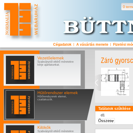
0
term
Cégadatok
A vásárlás menete
Fizetési m
Vezetőelemek
Záró gyors
Szabványtól eltérő méretekre
kérje ajánlatunkat.
Hűtőrendszer elemek
Hűtőrendszerek elemei,
csatlakozók.
Találatok szűkítése
d1
Kilökők
Szabványtól eltérő méretekre