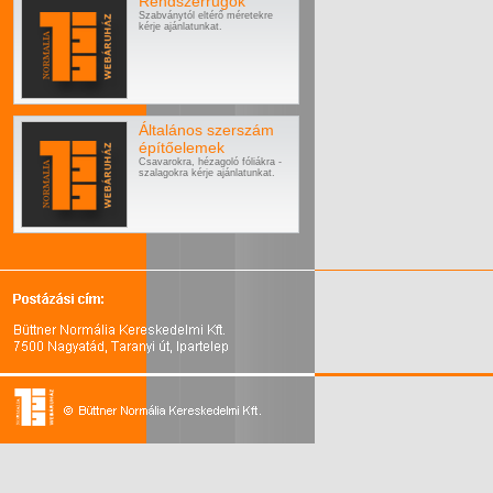
Rendszerrugók
Szabványtól eltérő méretekre
kérje ajánlatunkat.
Általános szerszám
építőelemek
Csavarokra, hézagoló fóliákra -
szalagokra kérje ajánlatunkat.